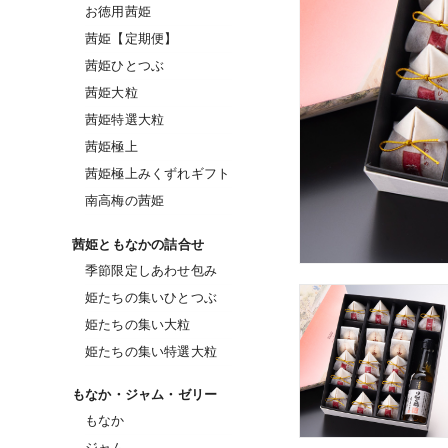
お徳用茜姫
茜姫【定期便】
茜姫ひとつぶ
茜姫大粒
茜姫特選大粒
茜姫極上
茜姫極上みくずれギフト
南高梅の茜姫
茜姫ともなかの詰合せ
季節限定しあわせ包み
姫たちの集いひとつぶ
姫たちの集い大粒
姫たちの集い特選大粒
もなか・ジャム・ゼリー
もなか
ジャム