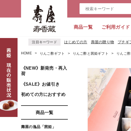
商品一覧
ご利用ガイド
はじめての方
壽屋の贈り物
プチギ
注目キーワード
HOME
りんご酢ギフト
りんご酢と茜姫ギフト
りんご酢
《NEW》新発売・再入
荷
《SALE》お値引き
初めての方におすすめ
商品一覧
壽屋の逸品「茜姫」