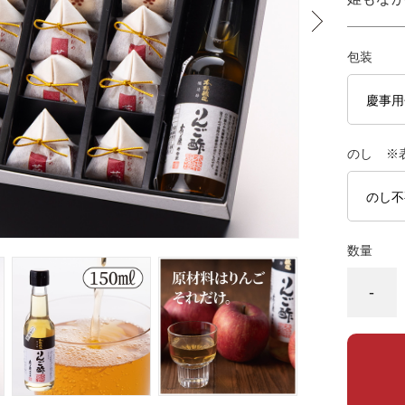
包装
のし ※
数量
-