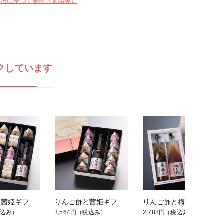
引法に基づく表記（返品等）
クしています
りんご酢と茜姫ギフト【雅】30
りんご酢と茜姫ギフト【風】大粒
りんご酢と梅え酢ギフト【紅】
込み）
3,564円
（税込み）
2,788円
（税込み）