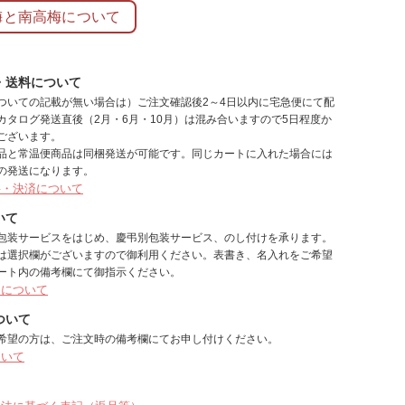
梅と南高梅について
・送料について
ついての記載が無い場合は）ご注文確認後2～4日以内に宅急便にて配
カタログ発送直後（2月・6月・10月）は混み合いますので5日程度か
ございます。
品と常温便商品は同梱発送が可能です。同じカートに入れた場合には
の発送になります。
料・決済について
いて
包装サービスをはじめ、慶弔別包装サービス、のし付けを承ります。
は選択欄がございますので御利用ください。表書き、名入れをご希望
ート内の備考欄にて御指示ください。
しについて
ついて
希望の方は、ご注文時の備考欄にてお申し付けください。
ついて