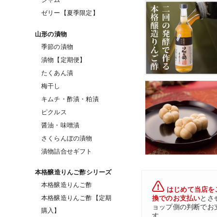
ゼリー【夏季限定】
山形の漬物
季節の漬物
漬物【定期便】
たくあん漬
梅干し
キムチ・酢漬・粕漬
ピクルス
醤油・味噌漬
さくらんぼの漬物
漬物詰合せギフト
本格醸造りんご酢シリーズ
本格醸造りんご酢
はじめて当店を
本格醸造りんご酢【定期
換でのお支払い
とさ
ョップ側の判断でお
購入】
す。