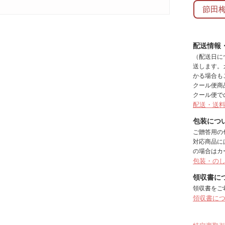
節田
配送情報
（配送日に
送します。
かる場合も
クール便商
クール便で
配送・送
包装につ
ご贈答用の
対応商品に
の場合はカ
包装・の
領収書に
領収書をご
領収書に