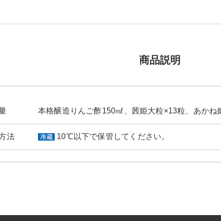
商品説明
量
本格醸造りんご酢150㎖、茜姫大粒×13粒、あかね
方法
10℃以下で保管してください。