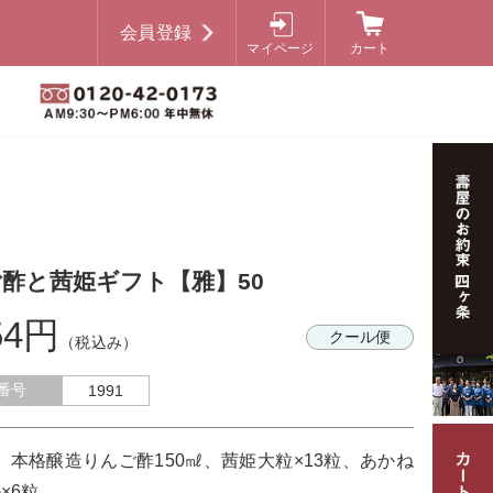
会員登録
マイページ
カート
酢と茜姫ギフト【雅】50
54円
クール便
（税込み）
番号
1991
本格醸造りんご酢150㎖、茜姫大粒×13粒、あかね
×6粒