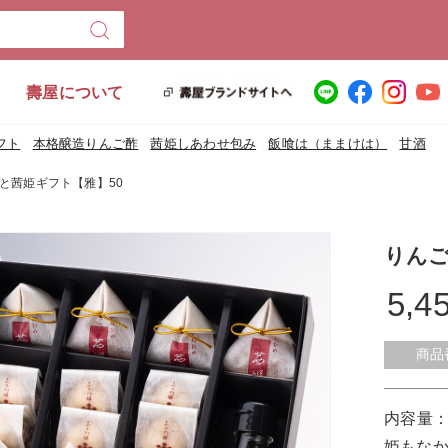
壽屋について
フト
本格醸造りんご酢
茜姫しあわせ包み
飯喰は（ままけは）
甘酒
と茜姫ギフト【雅】50
りんご
5,4
商品
姫もなか