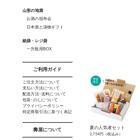
山形の地酒
お酒の頒布会
日本酒と漬物ギフト
紙袋・レジ袋
一升瓶用BOX
ご利用ガイド
ご注文方法について
支払い方法について
配送方法･送料について
包装･のしについて
プライバシーポリシー
特定商取引法に基づく表記
夏の人気者セット
壽屋について
2,754円
（税込み）