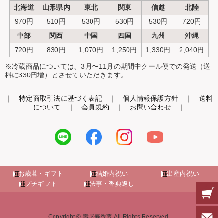
北海道
山形県内
東北
関東
信越
北陸
970円
510円
530円
530円
530円
720円
中部
関西
中国
四国
九州
沖縄
720円
830円
1,070円
1,250円
1,330円
2,040円
※冷蔵商品については、3月〜11月の期間中クール便での発送（送
料に330円増）とさせていただきます。
｜
特定商取引法に基づく表記
｜
個人情報保護方針
｜
送料
について
｜
会員規約
｜
お問い合わせ
｜
お歳暮・ギフト
結婚内祝い
出産内祝い
プチギフト
法事・香典返し
Copyright © 壽屋寿香蔵 All Rights Reserved.