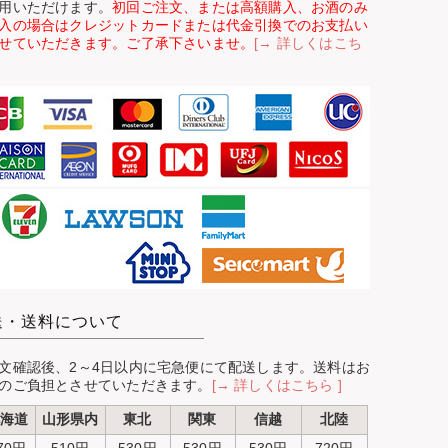
用いただけます。
初回ご注文、または高額購入、お酒のみ
入の場合はクレジットカードまたは代金引換でのお支払い
せていただきます。ご了承下さいませ。
[→ 詳しくはこち
送・送料について
文確認後、2～4日以内に宅急便にて配送します。送料はお
のご負担とさせていただきます。
[→ 詳しくはこちら ]
海道
山形県内
東北
関東
信越
北陸
70円
510円
530円
530円
530円
720円