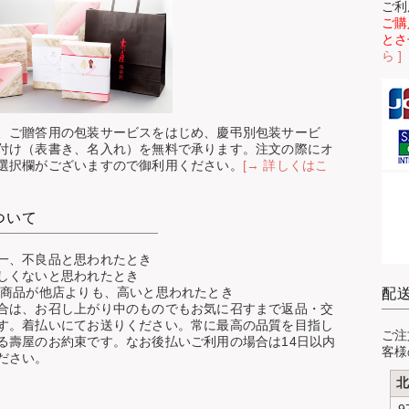
ご利
ご購
とさ
ら ]
、ご贈答用の包装サービスをはじめ、慶弔別包装サービ
付け（表書き、名入れ）を無料で承ります。注文の際にオ
選択欄がございますので御利用ください。
[→ 詳しくはこ
ついて
一、不良品と思われたとき
しくないと思われたとき
じ商品が他店よりも、高いと思われたとき
配
合は、お召し上がり中のものでもお気に召すまで返品・交
す。着払いにてお送りください。常に最高の品質を目指し
ご注
る壽屋のお約束です。なお後払いご利用の場合は14日以内
客様
ださい。
北
9