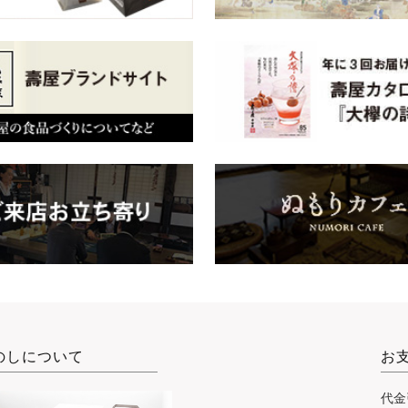
のしについて
お
代金