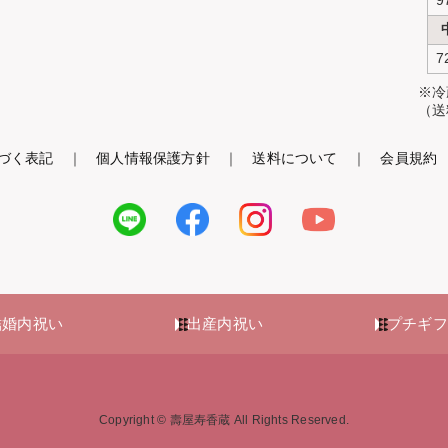
7
※冷
（送
づく表記
｜
個人情報保護方針
｜
送料について
｜
会員規約
結婚内祝い
出産内祝い
プチギフ
Copyright © 壽屋寿香蔵 All Rights Reserved.