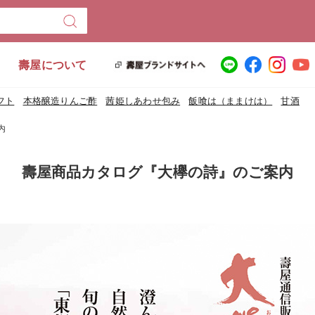
壽屋について
フト
本格醸造りんご酢
茜姫しあわせ包み
飯喰は（ままけは）
甘酒
内
壽屋商品カタログ『大欅の詩』のご案内