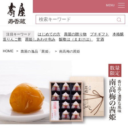
はじめての方
壽屋の贈り物
プチギフト
本格醸
注目キーワード
造りんご酢
茜姫しあわせ包み
飯喰は（ままけは）
甘酒
HOME
壽屋の逸品「茜姫」
南高梅の茜姫