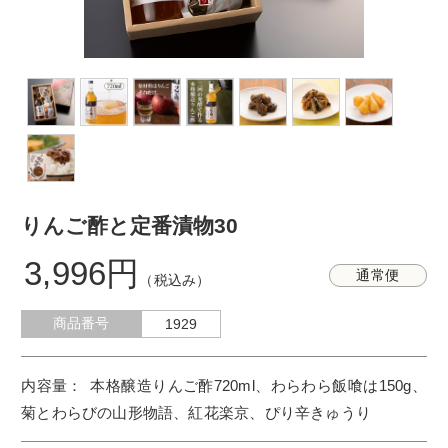
りんご酢と定番漬物30
3,996円
通常便
（税込み）
商品番号
1929
本格醸造りんご酢720ml、わらわら飯喰は150g、
菊とわらびの山形物語、紅花楽京、ぴり辛きゅうり