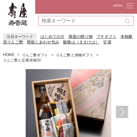
はじめての方
壽屋の贈り物
プチギフト
本格醸
注目キーワード
造りんご酢
茜姫しあわせ包み
飯喰は（ままけは）
甘酒
HOME
りんご酢ギフト
りんご酢と漬物ギフト
りんご酢と定番漬物30