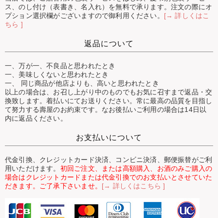
ス、のし付け（表書き、名入れ）を無料で承ります。注文の際にオ
プション選択欄がございますので御利用ください。
[→ 詳しくはこ
ちら ]
返品について
一、万が一、不良品と思われたとき
一、美味しくないと思われたとき
一、 同じ商品が他店よりも、高いと思われたとき
以上の場合は、お召し上がり中のものでもお気に召すまで返品・交
換致します。着払いにてお送りください。常に最高の品質を目指し
て努力する壽屋のお約束です。なお後払いご利用の場合は14日以
内に返品ください。
お支払いについて
代金引換、クレジットカード決済、コンビニ決済、郵便振替がご利
用いただけます。
初回ご注文、または高額購入、お酒のみご購入の
場合はクレジットカードまたは代金引換でのお支払いとさせていた
だきます。ご了承下さいませ。
[→ 詳しくはこちら ]