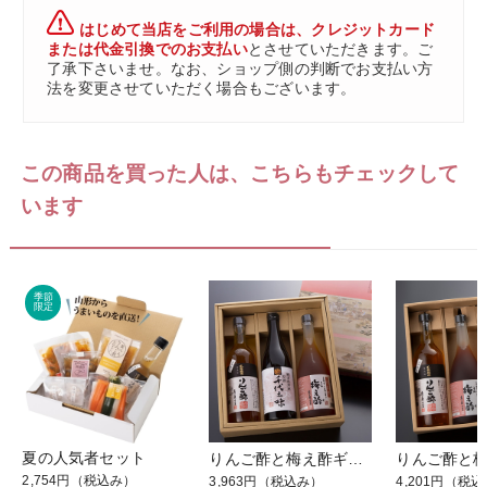
はじめて当店をご利用の場合は、クレジットカード
または代金引換でのお支払い
とさせていただきます。ご
了承下さいませ。なお、ショップ側の判断でお支払い方
法を変更させていただく場合もございます。
この商品を買った人は、こちらもチェックして
います
夏の人気者セット
りんご酢と梅え酢ギフト【祭】 料理酒
2,754円
（税込み）
3,963円
（税込み）
4,201円
（税込