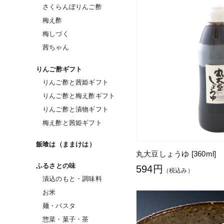
さくらんぼりんご酢
梅え酢
梅しづく
茜ちゃん
りんご酢ギフト
りんご酢と茜姫ギフト
りんご酢と梅え酢ギフト
りんご酢と漬物ギフト
梅え酢と茜姫ギフト
飯喰は（ままけは）
丸大豆しょうゆ [360ml]
ふるさとの味
594円
（税込み）
漬込のもと・調味料
お米
麺・パスタ
惣菜・菓子・茶