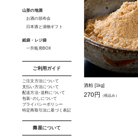
山形の地酒
お酒の頒布会
日本酒と漬物ギフト
紙袋・レジ袋
一升瓶用BOX
ご利用ガイド
ご注文方法について
酒粕 [1kg]
支払い方法について
配送方法･送料について
270円
（税込み）
包装･のしについて
プライバシーポリシー
特定商取引法に基づく表記
壽屋について