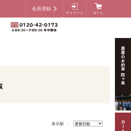
会員登録
マイページ
カート
覧
表示順 :