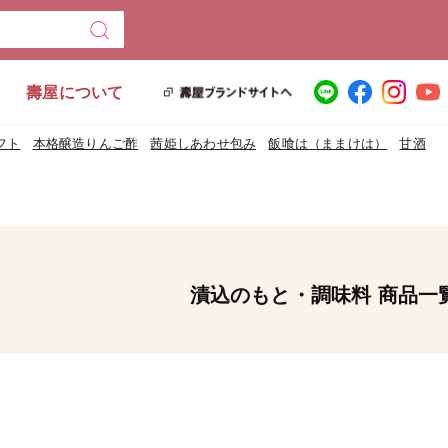
壽屋について
フト
本格醸造りんご酢
茜姫しあわせ包み
飯喰は（ままけは）
甘酒
漬込のもと・調味料 商品一