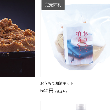
完売御礼
おうちで粕漬キット
540円
（税込み）