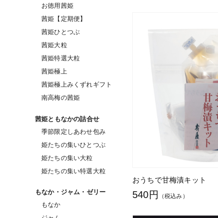
お徳用茜姫
茜姫【定期便】
茜姫ひとつぶ
茜姫大粒
茜姫特選大粒
茜姫極上
茜姫極上みくずれギフト
南高梅の茜姫
茜姫ともなかの詰合せ
季節限定しあわせ包み
姫たちの集いひとつぶ
姫たちの集い大粒
姫たちの集い特選大粒
おうちで甘梅漬キット
もなか・ジャム・ゼリー
540円
（税込み）
もなか
ジャム