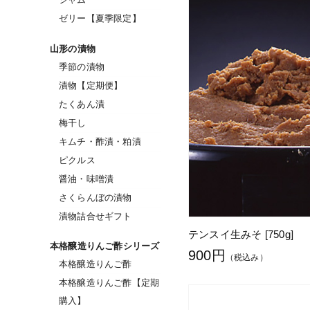
ゼリー【夏季限定】
山形の漬物
季節の漬物
漬物【定期便】
たくあん漬
梅干し
キムチ・酢漬・粕漬
ピクルス
醤油・味噌漬
さくらんぼの漬物
漬物詰合せギフト
テンスイ生みそ [750g]
本格醸造りんご酢シリーズ
900円
（税込み）
本格醸造りんご酢
本格醸造りんご酢【定期
購入】