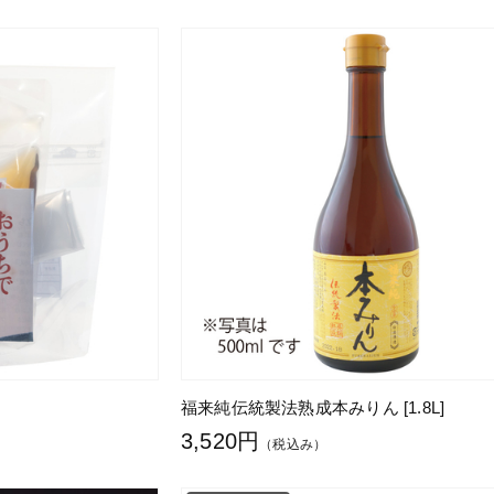
福来純伝統製法熟成本みりん [1.8L]
3,520円
（税込み）