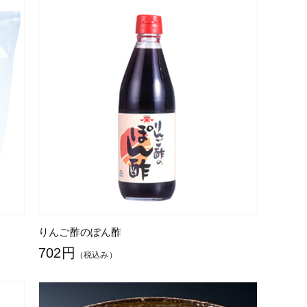
りんご酢のぽん酢
702円
（税込み）