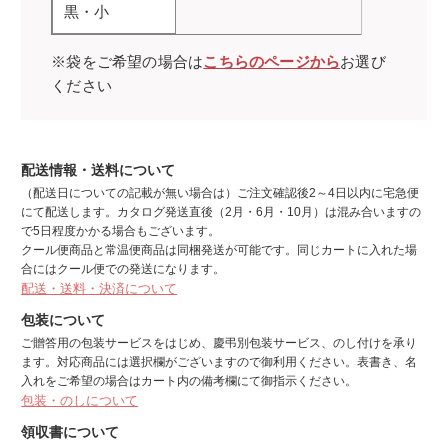
黒・小
※袋をご希望の場合は
こちらのページから
お選び
ください
配送情報・送料について
（配送日についての記載が無い場合は）ご注文確認後2～4日以内に宅急便
にて配送します。カタログ発送直後（2月・6月・10月）は混み合いますの
で5日程度かかる場合もございます。
クール便商品と常温便商品は同梱発送が可能です。同じカートに入れた場
合にはクール便での発送になります。
配送・送料・決済について
包装について
ご贈答用の包装サービスをはじめ、慶弔別包装サービス、のし付けを承り
ます。対応商品には選択欄がございますので御利用ください。表書き、名
入れをご希望の場合はカート内の備考欄にて御指示ください。
包装・のしについて
領収書について