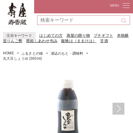
はじめての方
壽屋の贈り物
プチギフト
本格醸
注目キーワード
造りんご酢
茜姫しあわせ包み
飯喰は（ままけは）
甘酒
HOME
ふるさとの味
漬込のもと・調味料
丸大豆しょうゆ [360ml]