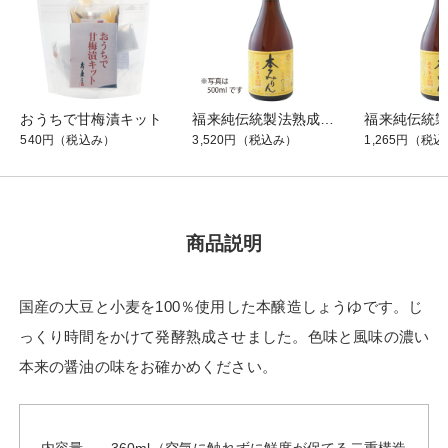
おうちで甘梅漬キット
福来純伝統製法熟成本みりん [1.8L]
540円
（税込み）
3,520円
（税込み）
1,265円
（税込
商品説明
国産の大豆と小麦を100％使用した本醸造しょうゆです。じ
っくり時間をかけて発酵熟成させました。色味と風味の濃い
本来の醤油の味をお確かめください。
内容量
360ml（空気に触れずに鮮度が保てる二重構造