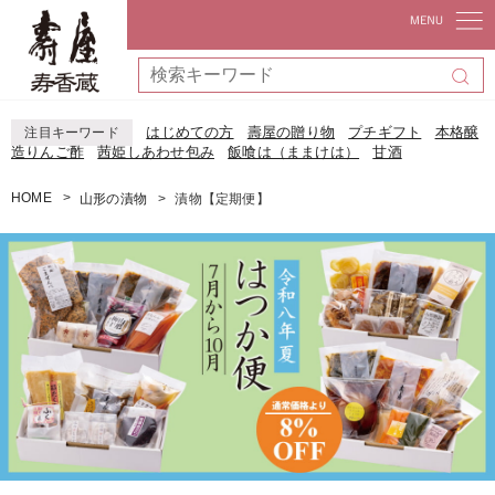
はじめての方
壽屋の贈り物
プチギフト
本格醸
注目キーワード
造りんご酢
茜姫しあわせ包み
飯喰は（ままけは）
甘酒
HOME
山形の漬物
漬物【定期便】