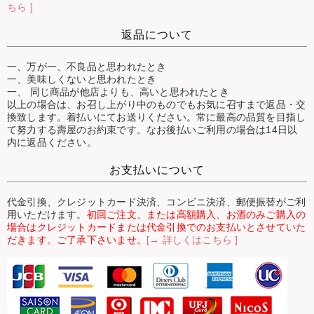
ちら ]
返品について
一、万が一、不良品と思われたとき
一、美味しくないと思われたとき
一、 同じ商品が他店よりも、高いと思われたとき
以上の場合は、お召し上がり中のものでもお気に召すまで返品・交
換致します。着払いにてお送りください。常に最高の品質を目指し
て努力する壽屋のお約束です。なお後払いご利用の場合は14日以
内に返品ください。
お支払いについて
代金引換、クレジットカード決済、コンビニ決済、郵便振替がご利
用いただけます。
初回ご注文、または高額購入、お酒のみご購入の
場合はクレジットカードまたは代金引換でのお支払いとさせていた
だきます。ご了承下さいませ。
[→ 詳しくはこちら ]