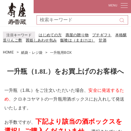
はじめての方
壽屋の贈り物
プチギフト
本格醸
注目キーワード
造りんご酢
茜姫しあわせ包み
飯喰は（ままけは）
甘酒
HOME
紙袋・レジ袋
一升瓶用BOX
一升瓶（1.8L）をお買上げのお客様へ
一升瓶（1.8L）をご注文いただいた場合、
安全に発送するた
め、
クロネコヤマトの一升瓶用酒ボックスにお入れして発送
いたします。
下記より該当の酒ボックスを
お手数ですが、
選択しご購入くださいませ。