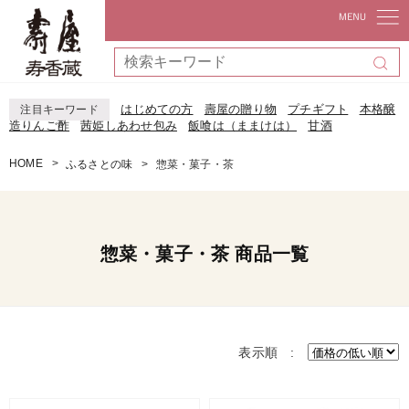
はじめての方
壽屋の贈り物
プチギフト
本格醸
注目キーワード
造りんご酢
茜姫しあわせ包み
飯喰は（ままけは）
甘酒
HOME
ふるさとの味
惣菜・菓子・茶
惣菜・菓子・茶 商品一覧
表示順 :