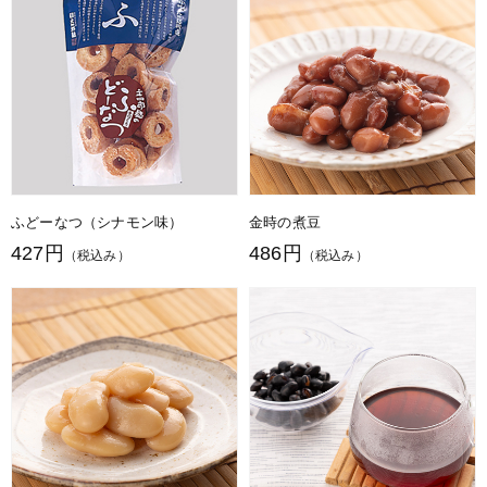
ふどーなつ（シナモン味）
金時の煮豆
427円
486円
（税込み）
（税込み）