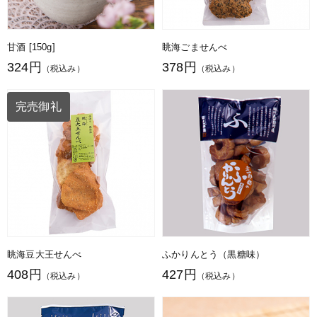
甘酒 [150g]
眺海ごませんべ
324円
378円
（税込み）
（税込み）
完売御礼
眺海豆大王せんべ
ふかりんとう（黒糖味）
408円
427円
（税込み）
（税込み）