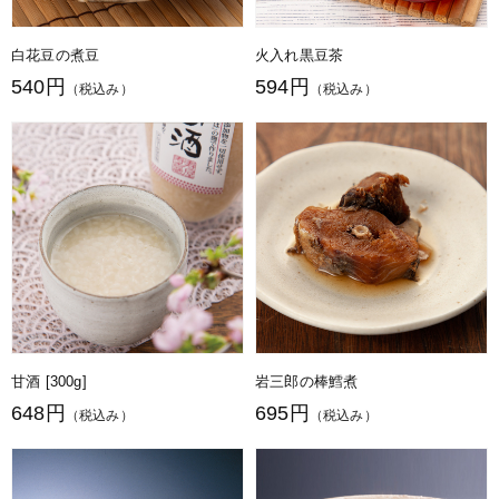
白花豆の煮豆
火入れ黒豆茶
540円
594円
（税込み）
（税込み）
甘酒 [300g]
岩三郎の棒鱈煮
648円
695円
（税込み）
（税込み）