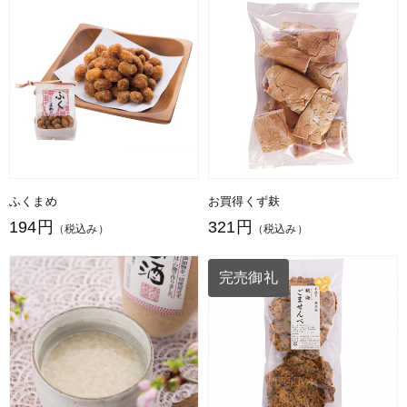
ふくまめ
お買得くず麸
194円
321円
（税込み）
（税込み）
完売御礼