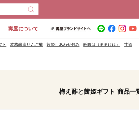
壽屋について
フト
本格醸造りんご酢
茜姫しあわせ包み
飯喰は（ままけは）
甘酒
梅え酢と茜姫ギフト 商品一