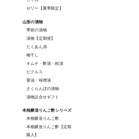
ゼリー【夏季限定】
山形の漬物
季節の漬物
漬物【定期便】
たくあん漬
梅干し
キムチ・酢漬・粕漬
ピクルス
醤油・味噌漬
さくらんぼの漬物
漬物詰合せギフト
本格醸造りんご酢シリーズ
本格醸造りんご酢
本格醸造りんご酢【定期
購入】