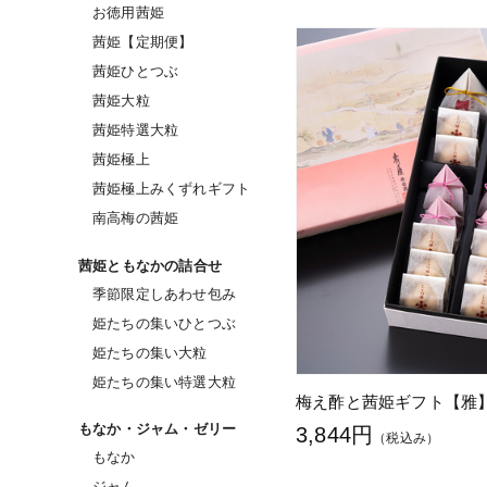
お徳用茜姫
茜姫【定期便】
茜姫ひとつぶ
茜姫大粒
茜姫特選大粒
茜姫極上
茜姫極上みくずれギフト
南高梅の茜姫
茜姫ともなかの詰合せ
季節限定しあわせ包み
姫たちの集いひとつぶ
姫たちの集い大粒
姫たちの集い特選大粒
梅え酢と茜姫ギフト【雅】
もなか・ジャム・ゼリー
3,844円
（税込み）
もなか
ジャム