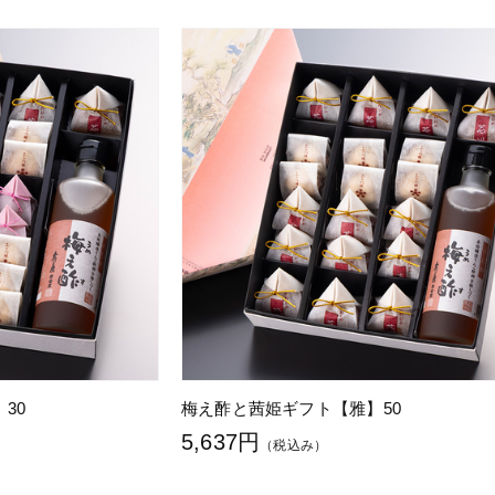
30
梅え酢と茜姫ギフト【雅】50
5,637円
（税込み）