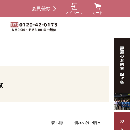
会員登録
マイページ
カート
覧
表示順 :