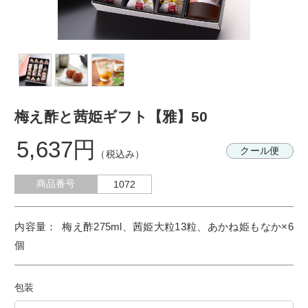
梅え酢と茜姫ギフト【雅】50
5,637円
クール便
（税込み）
商品番号
1072
梅え酢275ml、茜姫大粒13粒、あかね姫もなか×6
個
包装