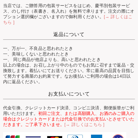
当店では、ご贈答用の包装サービスをはじめ、慶弔別包装サービ
ス、のし付け（表書き、名入れ）を無料で承ります。注文の際にオ
プション選択欄がございますので御利用ください。
[→ 詳しくはこ
ちら ]
返品について
一、万が一、不良品と思われたとき
一、美味しくないと思われたとき
一、 同じ商品が他店よりも、高いと思われたとき
以上の場合は、お召し上がり中のものでもお気に召すまで返品・交
換致します。着払いにてお送りください。常に最高の品質を目指し
て努力する壽屋のお約束です。なお後払いご利用の場合は14日以
内に返品ください。
お支払いについて
代金引換、クレジットカード決済、コンビニ決済、郵便振替がご利
用いただけます。
初回ご注文、または高額購入、お酒のみご購入の
場合はクレジットカードまたは代金引換でのお支払いとさせていた
だきます。ご了承下さいませ。
[→ 詳しくはこちら ]