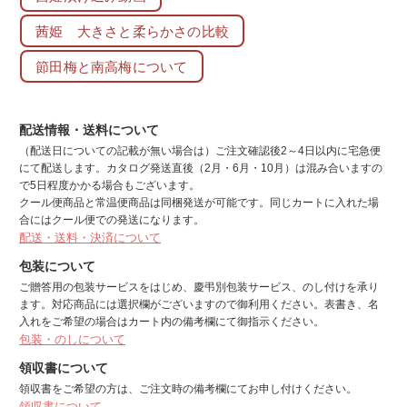
茜姫 大きさと柔らかさの比較
節田梅と南高梅について
配送情報・送料について
（配送日についての記載が無い場合は）ご注文確認後2～4日以内に宅急便
にて配送します。カタログ発送直後（2月・6月・10月）は混み合いますの
で5日程度かかる場合もございます。
クール便商品と常温便商品は同梱発送が可能です。同じカートに入れた場
合にはクール便での発送になります。
配送・送料・決済について
包装について
ご贈答用の包装サービスをはじめ、慶弔別包装サービス、のし付けを承り
ます。対応商品には選択欄がございますので御利用ください。表書き、名
入れをご希望の場合はカート内の備考欄にて御指示ください。
包装・のしについて
領収書について
領収書をご希望の方は、ご注文時の備考欄にてお申し付けください。
領収書について