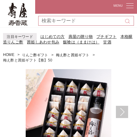
はじめての方
壽屋の贈り物
プチギフト
本格醸
注目キーワード
造りんご酢
茜姫しあわせ包み
飯喰は（ままけは）
甘酒
HOME
りんご酢ギフト
梅え酢と茜姫ギフト
梅え酢と茜姫ギフト【雅】50