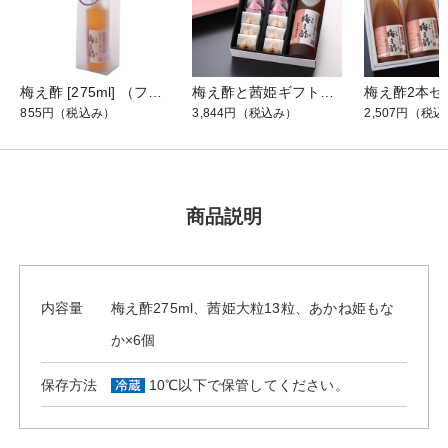
梅え酢 [275ml] （フロスト袋付）
梅え酢と茜姫ギフト【雅】30
855円
（税込み）
3,844円
（税込み）
2,507円
（税込
商品説明
内容量
梅え酢275ml、茜姫大粒13粒、あかね姫もな
か×6個
保存方法
10℃以下で保管してください。