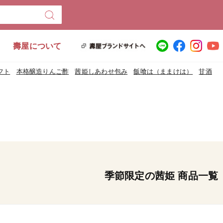
壽屋について
フト
本格醸造りんご酢
茜姫しあわせ包み
飯喰は（ままけは）
甘酒
。
季節限定の茜姫 商品一覧