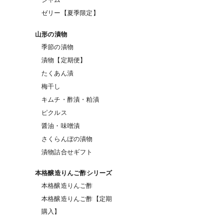
ゼリー【夏季限定】
山形の漬物
季節の漬物
漬物【定期便】
たくあん漬
梅干し
キムチ・酢漬・粕漬
ピクルス
醤油・味噌漬
さくらんぼの漬物
漬物詰合せギフト
本格醸造りんご酢シリーズ
本格醸造りんご酢
本格醸造りんご酢【定期
購入】