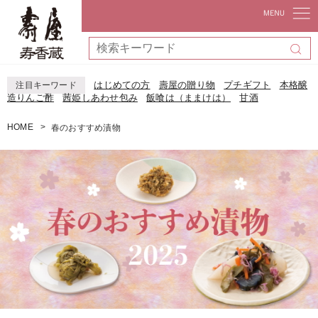
はじめての方
壽屋の贈り物
プチギフト
本格醸
注目キーワード
造りんご酢
茜姫しあわせ包み
飯喰は（ままけは）
甘酒
HOME
春のおすすめ漬物