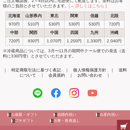
ご注文確認後、2～4日以内に宅急便にて配送します。送料はお客
様のご負担とさせていただきます。
[→ 詳しくはこちら ]
北海道
山形県内
東北
関東
信越
北陸
970円
510円
530円
530円
530円
720円
中部
関西
中国
四国
九州
沖縄
720円
830円
1,070円
1,250円
1,330円
2,040円
※冷蔵商品については、3月〜11月の期間中クール便での発送（送
料に330円増）とさせていただきます。
｜
特定商取引法に基づく表記
｜
個人情報保護方針
｜
送料
について
｜
会員規約
｜
お問い合わせ
｜
お歳暮・ギフト
結婚内祝い
出産内祝い
プチギフト
法事・香典返し