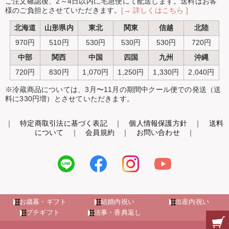
ご注文確認後、2～4日以内に宅急便にて配送します。送料はお客
様のご負担とさせていただきます。
[→ 詳しくはこちら ]
北海道
山形県内
東北
関東
信越
北陸
970円
510円
530円
530円
530円
720円
中部
関西
中国
四国
九州
沖縄
720円
830円
1,070円
1,250円
1,330円
2,040円
※冷蔵商品については、3月〜11月の期間中クール便での発送（送
料に330円増）とさせていただきます。
｜
特定商取引法に基づく表記
｜
個人情報保護方針
｜
送料
について
｜
会員規約
｜
お問い合わせ
｜
お歳暮・ギフト
結婚内祝い
出産内祝い
プチギフト
法事・香典返し