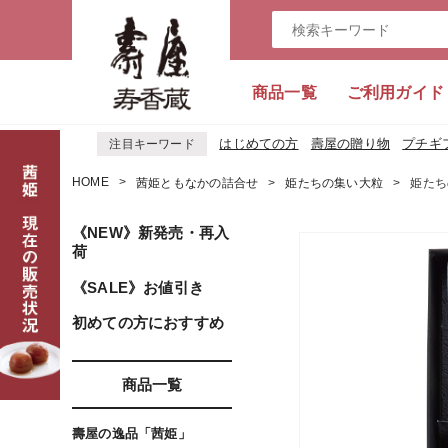
商品一覧
ご利用ガイド
はじめての方
壽屋の贈り物
プチギ
注目キーワード
HOME
茜姫ともなかの詰合せ
姫たちの集い大粒
姫たち
《NEW》新発売・再入
荷
《SALE》お値引き
初めての方におすすめ
商品一覧
壽屋の逸品「茜姫」