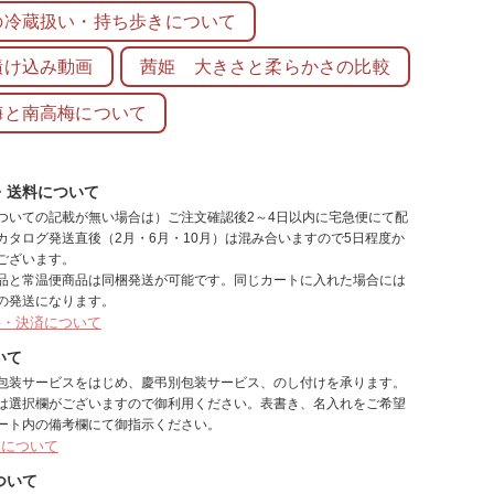
の冷蔵扱い・持ち歩きについて
漬け込み動画
茜姫 大きさと柔らかさの比較
梅と南高梅について
・送料について
ついての記載が無い場合は）ご注文確認後2～4日以内に宅急便にて配
カタログ発送直後（2月・6月・10月）は混み合いますので5日程度か
ございます。
品と常温便商品は同梱発送が可能です。同じカートに入れた場合には
の発送になります。
料・決済について
いて
包装サービスをはじめ、慶弔別包装サービス、のし付けを承ります。
は選択欄がございますので御利用ください。表書き、名入れをご希望
ート内の備考欄にて御指示ください。
しについて
ついて