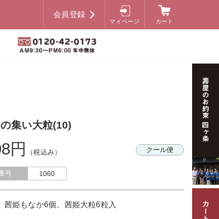
会員登録
マイページ
カート
の集い大粒(10)
08円
クール便
（税込み）
番号
1060
茜姫もなか6個、茜姫大粒6粒入