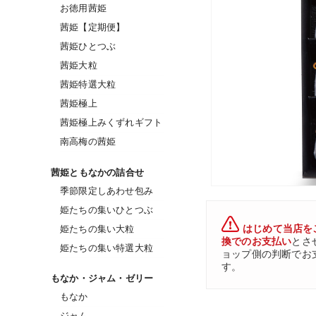
お徳用茜姫
茜姫【定期便】
茜姫ひとつぶ
茜姫大粒
茜姫特選大粒
茜姫極上
茜姫極上みくずれギフト
南高梅の茜姫
茜姫ともなかの詰合せ
季節限定しあわせ包み
姫たちの集いひとつぶ
はじめて当店を
姫たちの集い大粒
換でのお支払い
とさ
姫たちの集い特選大粒
ョップ側の判断でお
す。
もなか・ジャム・ゼリー
もなか
ジャム