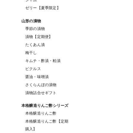
ゼリー【夏季限定】
山形の漬物
季節の漬物
漬物【定期便】
たくあん漬
梅干し
キムチ・酢漬・粕漬
ピクルス
醤油・味噌漬
さくらんぼの漬物
漬物詰合せギフト
本格醸造りんご酢シリーズ
本格醸造りんご酢
本格醸造りんご酢【定期
購入】