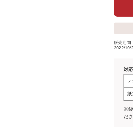
販売期間
2022/10/
対応
レ
紙
※
だ