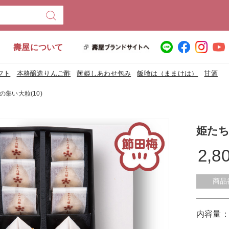
壽屋について
フト
本格醸造りんご酢
茜姫しあわせ包み
飯喰は（ままけは）
甘酒
の集い大粒(10)
姫たち
2,8
商品