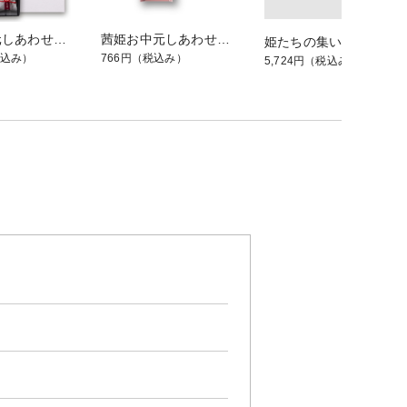
茜姫お中元しあわせ包み「あ」
茜姫お中元しあわせ包み「う」
姫たちの集い ひとつぶ(28)
込み）
766円
（税込み）
5,724円
（税込み）