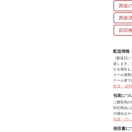
茜姫
茜姫
節田
配送情報
（配送日に
送します。
かる場合も
クール便商
クール便で
配送・送
包装につ
ご贈答用の
対応商品に
の場合はカ
包装・の
領収書に