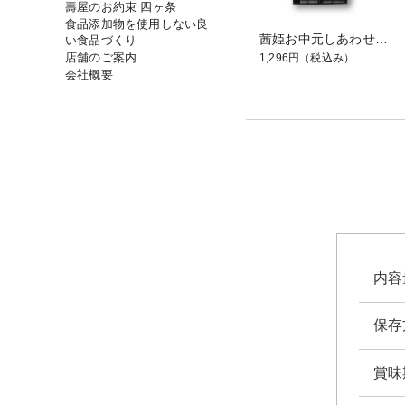
壽屋のお約束 四ヶ条
食品添加物を使用しない良
茜姫お中元しあわせ包み「と」
い食品づくり
店舗のご案内
1,296円
（税込み）
会社概要
内容
保存
賞味