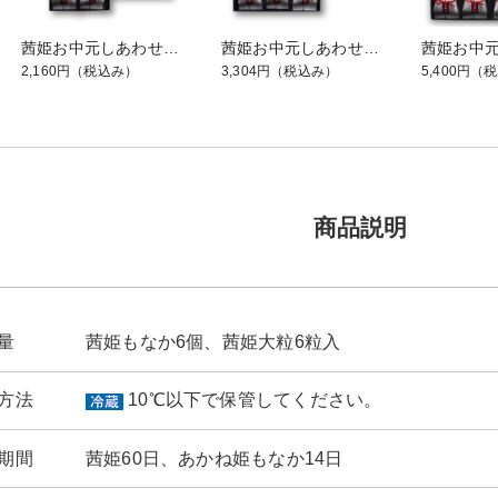
茜姫お中元しあわせ包み「が」
茜姫お中元しあわせ包み「り」
2,160円
（税込み）
3,304円
（税込み）
5,400円
（税
商品説明
量
茜姫もなか6個、茜姫大粒6粒入
方法
10℃以下で保管してください。
期間
茜姫60日、あかね姫もなか14日