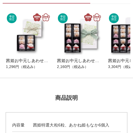
茜姫お中元しあわせ包み「と」
茜姫お中元しあわせ包み「が」
1,296円
（税込み）
2,160円
（税込み）
3,304円
（税込
商品説明
内容量
茜姫特選大粒6粒、あかね姫もなか6個入