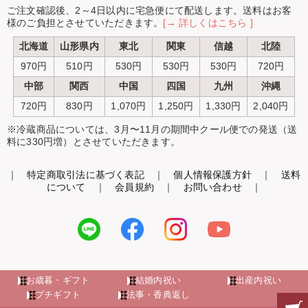
ご注文確認後、2～4日以内に宅急便にて配送します。送料はお客
様のご負担とさせていただきます。
[→ 詳しくはこちら ]
北海道
山形県内
東北
関東
信越
北陸
970円
510円
530円
530円
530円
720円
中部
関西
中国
四国
九州
沖縄
720円
830円
1,070円
1,250円
1,330円
2,040円
※冷蔵商品については、3月〜11月の期間中クール便での発送（送
料に330円増）とさせていただきます。
｜
特定商取引法に基づく表記
｜
個人情報保護方針
｜
送料
について
｜
会員規約
｜
お問い合わせ
｜
お歳暮・ギフト
結婚内祝い
出産内祝い
プチギフト
法事・香典返し