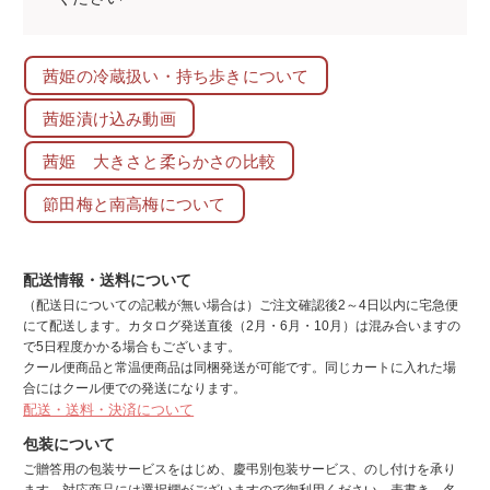
茜姫の冷蔵扱い・持ち歩きについて
茜姫漬け込み動画
茜姫 大きさと柔らかさの比較
節田梅と南高梅について
配送情報・送料について
（配送日についての記載が無い場合は）ご注文確認後2～4日以内に宅急便
にて配送します。カタログ発送直後（2月・6月・10月）は混み合いますの
で5日程度かかる場合もございます。
クール便商品と常温便商品は同梱発送が可能です。同じカートに入れた場
合にはクール便での発送になります。
配送・送料・決済について
包装について
ご贈答用の包装サービスをはじめ、慶弔別包装サービス、のし付けを承り
ます。対応商品には選択欄がございますので御利用ください。表書き、名