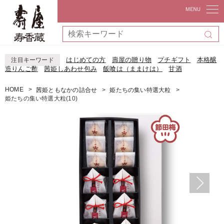
はじめての方
壽屋の贈り物
プチギフト
本格醸
注目キーワード
造りんご酢
茜姫しあわせ包み
飯喰は（ままけは）
甘酒
HOME
茜姫ともなかの詰合せ
姫たちの集い特選大粒
姫たちの集い特選大粒(10)