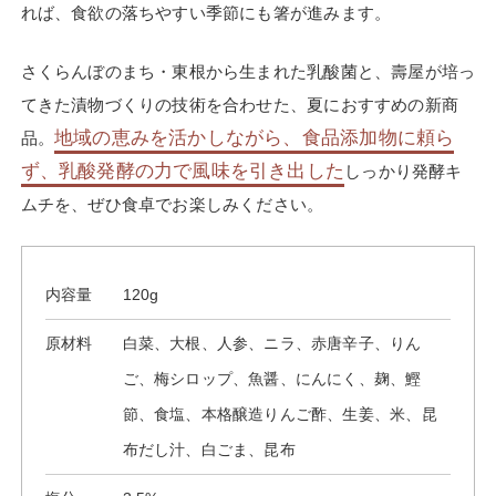
れば、食欲の落ちやすい季節にも箸が進みます。
さくらんぼのまち・東根から生まれた乳酸菌と、壽屋が培っ
てきた漬物づくりの技術を合わせた、夏におすすめの新商
地域の恵みを活かしながら、食品添加物に頼ら
品。
ず、乳酸発酵の力で風味を引き出した
しっかり発酵キ
ムチを、ぜひ食卓でお楽しみください。
内容量
120g
原材料
白菜、大根、人参、ニラ、赤唐辛子、りん
ご、梅シロップ、魚醤、にんにく、麹、鰹
節、食塩、本格醸造りんご酢、生姜、米、昆
布だし汁、白ごま、昆布