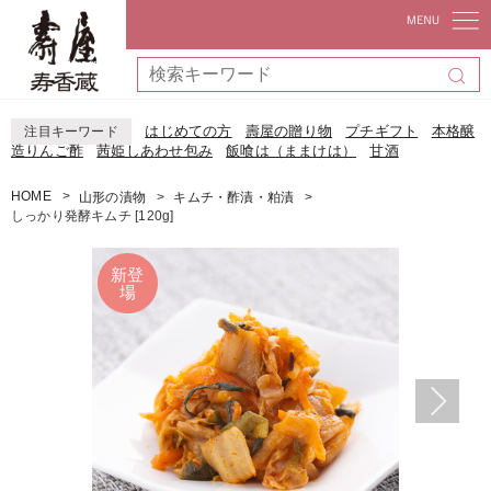
はじめての方
壽屋の贈り物
プチギフト
本格醸
注目キーワード
造りんご酢
茜姫しあわせ包み
飯喰は（ままけは）
甘酒
HOME
山形の漬物
キムチ・酢漬・粕漬
しっかり発酵キムチ [120g]