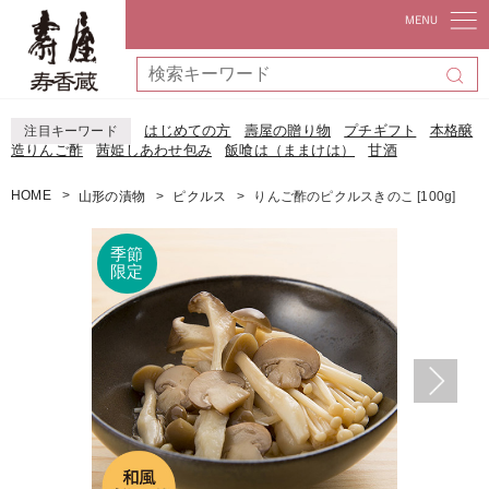
はじめての方
壽屋の贈り物
プチギフト
本格醸
注目キーワード
造りんご酢
茜姫しあわせ包み
飯喰は（ままけは）
甘酒
HOME
山形の漬物
ピクルス
りんご酢のピクルスきのこ [100g]