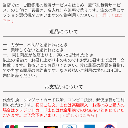
当店では、ご贈答用の包装サービスをはじめ、慶弔別包装サービ
ス、のし付け（表書き、名入れ）を無料で承ります。注文の際にオ
プション選択欄がございますので御利用ください。
[→ 詳しくはこ
ちら ]
返品について
一、万が一、不良品と思われたとき
一、美味しくないと思われたとき
一、 同じ商品が他店よりも、高いと思われたとき
以上の場合は、お召し上がり中のものでもお気に召すまで返品・交
換致します。着払いにてお送りください。常に最高の品質を目指し
て努力する壽屋のお約束です。なお後払いご利用の場合は14日以
内に返品ください。
お支払いについて
代金引換、クレジットカード決済、コンビニ決済、郵便振替がご利
用いただけます。
初回ご注文、または高額購入、お酒のみご購入の
場合はクレジットカードまたは代金引換でのお支払いとさせていた
だきます。ご了承下さいませ。
[→ 詳しくはこちら ]