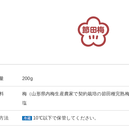
量
200g
料
梅（山形県内梅生産農家で契約栽培の節田種完熟
塩
方法
10℃以下で保管してください。