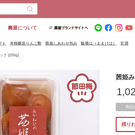
壽屋について
フト
本格醸造りんご酢
茜姫しあわせ包み
飯喰は（ままけは）
甘酒
 [200g]
茜姫み
1,0
商品
残り