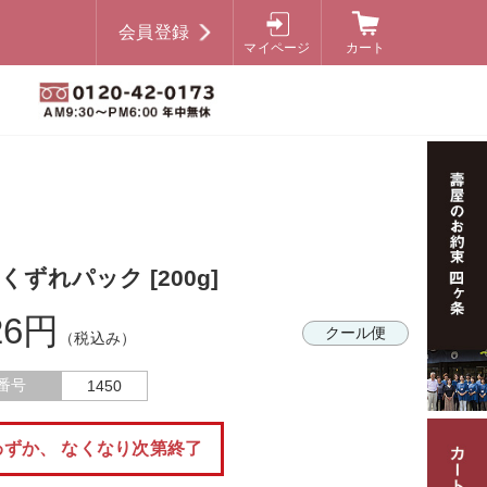
会員登録
マイページ
カート
くずれパック [200g]
26円
クール便
（税込み）
番号
1450
わずか、 なくなり次第終了