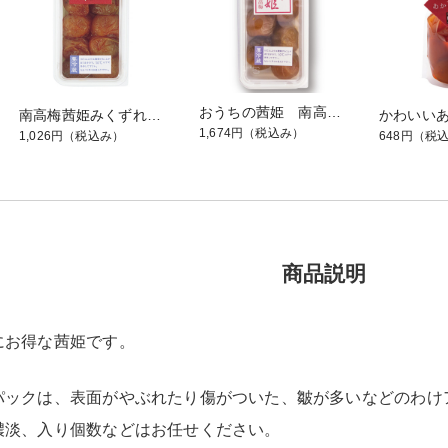
おうちの茜姫 南高梅 [200g]
南高梅茜姫みくずれパック [200g]
1,674円
（税込み）
1,026円
（税込み）
648円
（税
商品説明
にお得な茜姫です。
パックは、表面がやぶれたり傷がついた、皺が多いなどのわけ
濃淡、入り個数などはお任せください。