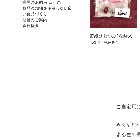
壽屋のお約束 四ヶ条
食品添加物を使用しない良
い食品づくり
店舗のご案内
会社概要
茜姫ひとつぶ2粒袋入
453円
（税込み）
ご自宅用
みくずれ
よる色の