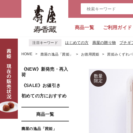
商品一覧
ご利用ガイド
はじめての方
壽屋の贈り物
プチギ
注目キーワード
HOME
壽屋の逸品「茜姫」
お徳用茜姫
茜姫みくずれパック
《NEW》新発売・再入
荷
《SALE》お値引き
初めての方におすすめ
商品一覧
壽屋の逸品「茜姫」