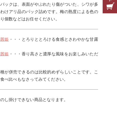
れパックは、表面がやぶれたり傷がついた、シワが多
のわけアリ品のパック詰めです。梅の熟度による色の
入り個数などはお任せください。
の茜姫
・・・とろりととろける食感とさわやかな甘露
。
の茜姫
・・・香り高さと濃厚な風味をお楽しみいただ
。
品種が併売できるのは比較的めずらしいことです。こ
に食べ比べもなさってみてください。
おのし掛けできない商品となります。