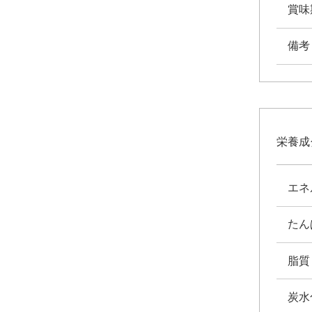
賞味
備考
栄養成
エネ
たん
脂質
炭水