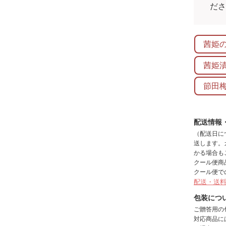
だ
茜姫
茜姫
節田
配送情報
（配送日に
送します。
かる場合も
クール便商
クール便で
配送・送
包装につ
ご贈答用の
対応商品に