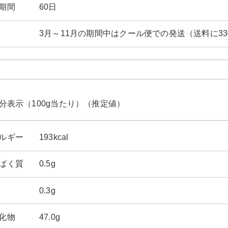
期間
60日
3月～11月の期間中はクール便での発送（送料に3
分表示（100g当たり）（推定値）
ルギー
193kcal
ぱく質
0.5g
0.3g
化物
47.0g