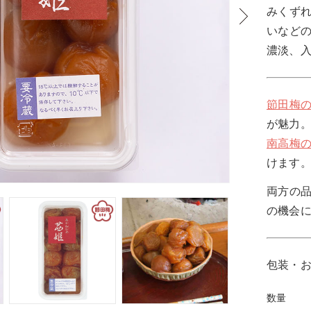
みくず
いなど
濃淡、
節田梅
が魅力
南高梅
けます
両方の
の機会
包装・
数量