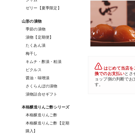
ゼリー【夏季限定】
山形の漬物
季節の漬物
漬物【定期便】
たくあん漬
梅干し
キムチ・酢漬・粕漬
はじめて当店を
ピクルス
換でのお支払い
とさ
醤油・味噌漬
ョップ側の判断でお
す。
さくらんぼの漬物
漬物詰合せギフト
本格醸造りんご酢シリーズ
本格醸造りんご酢
本格醸造りんご酢【定期
購入】