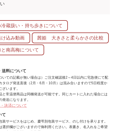
さい
の冷蔵扱い・持ち歩きについて
漬け込み動画
茜姫 大きさと柔らかさの比較
梅と南高梅について
・送料について
ついての記載が無い場合は）ご注文確認後2～4日以内に宅急便にて配
カタログ発送直後（2月・6月・10月）は混み合いますので5日程度か
ございます。
品と常温便商品は同梱発送が可能です。同じカートに入れた場合には
の発送になります。
料・決済について
いて
包装サービスをはじめ、慶弔別包装サービス、のし付けを承ります。
は選択欄がございますので御利用ください。表書き、名入れをご希望