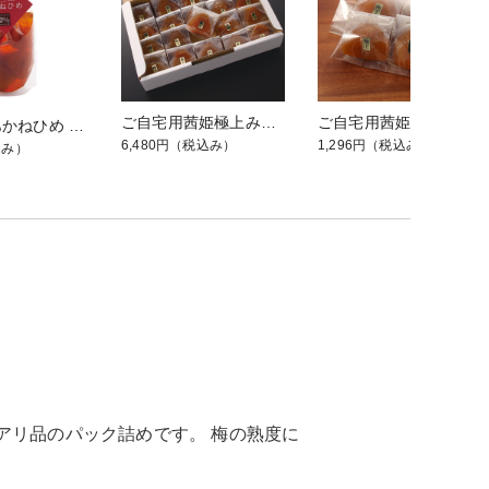
ご自宅用茜姫極上みくずれ [20粒入]（サービス箱入）
ご自宅用茜姫極上みくずれ [4粒袋入]
かわいいあかねひめ [80g]
6,480円
（税込み）
1,296円
（税込み）
込み）
アリ品のパック詰めです。 梅の熟度に