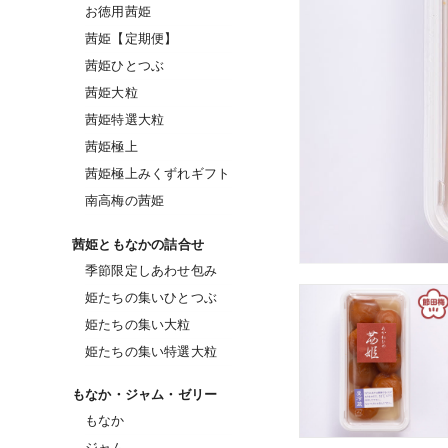
お徳用茜姫
茜姫【定期便】
茜姫ひとつぶ
茜姫大粒
茜姫特選大粒
茜姫極上
茜姫極上みくずれギフト
南高梅の茜姫
茜姫ともなかの詰合せ
季節限定しあわせ包み
姫たちの集いひとつぶ
姫たちの集い大粒
姫たちの集い特選大粒
もなか・ジャム・ゼリー
もなか
ジャム