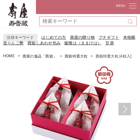
はじめての方
壽屋の贈り物
プチギフト
本格醸
注目キーワード
造りんご酢
茜姫しあわせ包み
飯喰は（ままけは）
甘酒
HOME
壽屋の逸品「茜姫」
茜姫特選大粒
茜姫特選大粒 [4粒入]