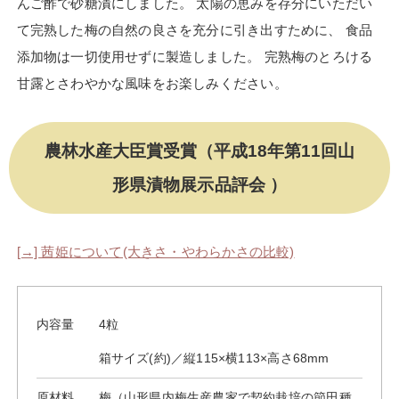
んご酢で砂糖漬にしました。 太陽の恵みを存分にいただい
て完熟した梅の自然の良さを充分に引き出すために、 食品
添加物は一切使用せずに製造しました。 完熟梅のとろける
甘露とさわやかな風味をお楽しみください。
農林水産大臣賞受賞（平成18年第11回山
形県漬物展示品評会 ）
[→] 茜姫について(大きさ・やわらかさの比較)
内容量
4粒
箱サイズ(約)／縦115×横113×高さ68mm
原材料
梅（山形県内梅生産農家で契約栽培の節田種