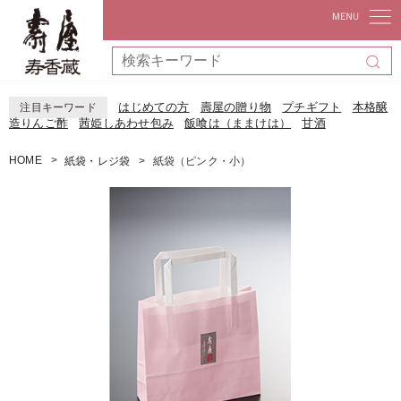
はじめての方
壽屋の贈り物
プチギフト
本格醸
注目キーワード
造りんご酢
茜姫しあわせ包み
飯喰は（ままけは）
甘酒
HOME
紙袋・レジ袋
紙袋（ピンク・小）