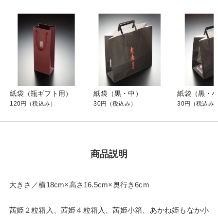
紙袋（瓶ギフト用）
紙袋（黒・中）
紙袋（黒・
120円
（税込み）
30円
（税込み）
30円
（税込み
商品説明
大きさ／横18cm×高さ16.5cm×奥行き6cm
茜姫２粒箱入、茜姫４粒箱入、茜姫小箱、あかね姫もなか小