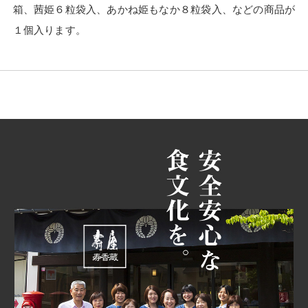
箱、茜姫６粒袋入、あかね姫もなか８粒袋入、などの商品が
１個入ります。