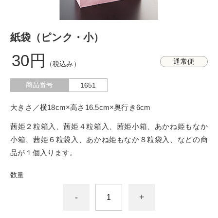
紙袋（ピンク・小）
30円
通常便
（税込み）
商品番号
1651
大きさ／横18cm×高さ16.5cm×奥行き6cm
茜姫２粒箱入、茜姫４粒箱入、茜姫小箱、あかね姫もなか
小箱、茜姫６粒袋入、あかね姫もなか８粒袋入、などの商
品が１個入ります。
数量
-
+