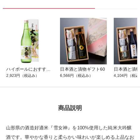
ハイボールにおすすめ！ 六歌仙 日本一大欅 ひがしね 720ml
日本酒と漬物ギフト60
日本酒と漬物
2,923円
（税込み）
6,566円
（税込み）
4,104円
（税込
商品説明
山形県の酒造好適米『雪女神』を100%使用した純米大吟醸
酒です。華やかな香りと柔らかい味わいが楽しめる上品なお