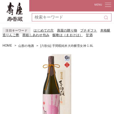
はじめての方
壽屋の贈り物
プチギフト
本格醸
注目キーワード
造りんご酢
茜姫しあわせ包み
飯喰は（ままけは）
甘酒
HOME
山形の地酒
[六歌仙] 手間暇純米大吟醸雪女神 1.8L