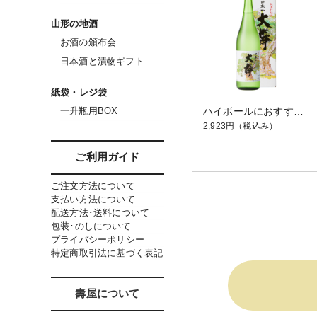
山形の地酒
お酒の頒布会
日本酒と漬物ギフト
紙袋・レジ袋
一升瓶用BOX
ハイボールにおすすめ！ 六歌仙 日本一大欅 ひがしね 720ml
2,923円
（税込み）
ご利用ガイド
ご注文方法について
支払い方法について
配送方法･送料について
包装･のしについて
プライバシーポリシー
特定商取引法に基づく表記
壽屋について