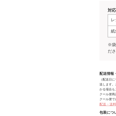
対応
レ
紙
※
だ
配送情報
（配送日に
送します。
かる場合も
クール便商
クール便で
配送・送
包装につ