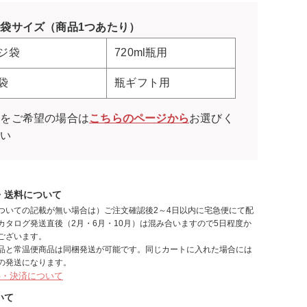
袋サイズ（商品1つあたり）
ジ袋
720ml瓶用
袋
瓶ギフト用
袋をご希望の場合は
こちらのページから
お選びく
さい
・送料について
ついての記載が無い場合は）ご注文確認後2～4日以内に宅急便にて配
カタログ発送直後（2月・6月・10月）は混み合いますので5日程度か
ございます。
品と常温便商品は同梱発送が可能です。同じカートに入れた場合には
の発送になります。
料・決済について
いて