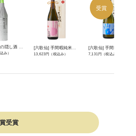
[六歌仙] 蔵の隠し酒 純米吟醸ぎゅるり生 1.8L
[六歌仙] 手間暇純米大吟醸雪女神 1.8L
[六歌仙] 手間暇 大吟醸 雪女神 720ml
込み）
13,623円
（税込み）
7,131円
（税込み）
賞受賞