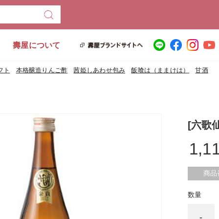
壽屋について
フト
本格醸造りんご酢
茜姫しあわせ包み
飯喰は（ままけは）
甘酒
[六歌
1,1
商品
数量
-