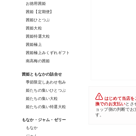
お徳用茜姫
茜姫【定期便】
茜姫ひとつぶ
茜姫大粒
茜姫特選大粒
茜姫極上
茜姫極上みくずれギフト
南高梅の茜姫
茜姫ともなかの詰合せ
季節限定しあわせ包み
姫たちの集いひとつぶ
はじめて当店を
姫たちの集い大粒
換でのお支払い
とさ
姫たちの集い特選大粒
ョップ側の判断でお
す。
もなか・ジャム・ゼリー
もなか
ジャム