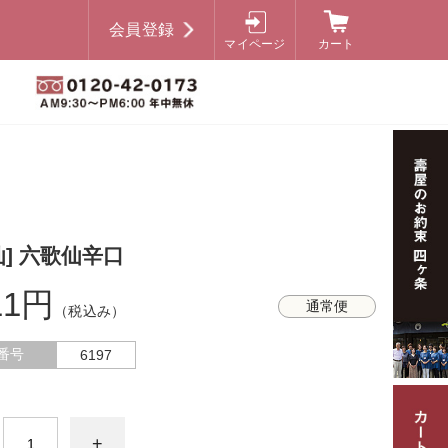
会員登録
マイページ
カート
仙] 六歌仙辛口
11円
通常便
（税込み）
番号
6197
+