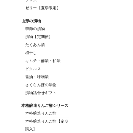
ゼリー【夏季限定】
山形の漬物
季節の漬物
漬物【定期便】
たくあん漬
梅干し
キムチ・酢漬・粕漬
ピクルス
醤油・味噌漬
さくらんぼの漬物
漬物詰合せギフト
本格醸造りんご酢シリーズ
本格醸造りんご酢
本格醸造りんご酢【定期
購入】