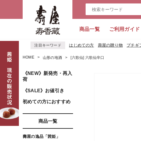
商品一覧
ご利用ガイド
はじめての方
壽屋の贈り物
プチギ
注目キーワード
HOME
山形の地酒
[六歌仙] 六歌仙辛口
《NEW》新発売・再入
荷
《SALE》お値引き
初めての方におすすめ
商品一覧
壽屋の逸品「茜姫」