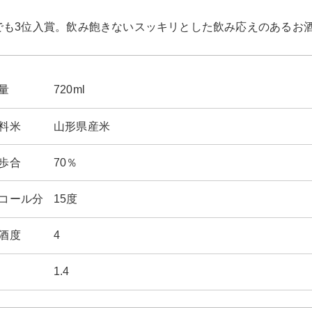
でも3位入賞。飲み飽きないスッキリとした飲み応えのあるお
量
720ml
料米
山形県産米
歩合
70％
コール分
15度
酒度
4
1.4