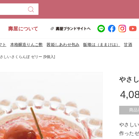
壽屋について
フト
本格醸造りんご酢
茜姫しあわせ包み
飯喰は（ままけは）
甘酒
さしいさくらんぼ ゼリー [9個入]
やさし
4,0
商品
やさし
作った