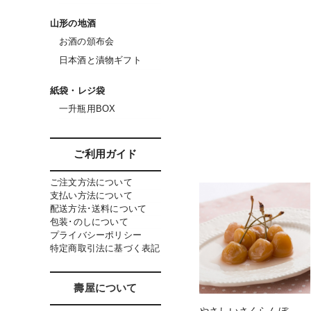
山形の地酒
お酒の頒布会
日本酒と漬物ギフト
紙袋・レジ袋
一升瓶用BOX
ご利用ガイド
ご注文方法について
支払い方法について
配送方法･送料について
包装･のしについて
プライバシーポリシー
特定商取引法に基づく表記
壽屋について
やさしいさくらんぼ 初恋の味甘漬 [45g]