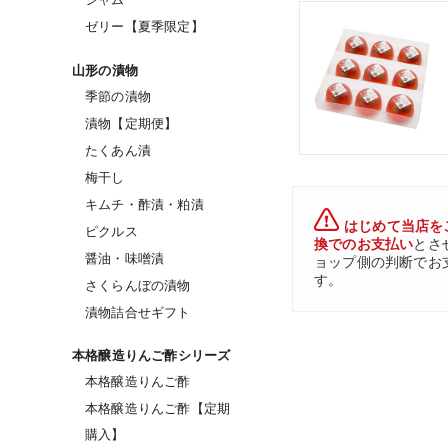
ゼリー【夏季限定】
山形の漬物
季節の漬物
漬物【定期便】
たくあん漬
梅干し
キムチ・酢漬・粕漬
はじめて当店を
ピクルス
換でのお支払い
とさ
醤油・味噌漬
ョップ側の判断でお
す。
さくらんぼの漬物
漬物詰合せギフト
本格醸造りんご酢シリーズ
本格醸造りんご酢
本格醸造りんご酢【定期
購入】