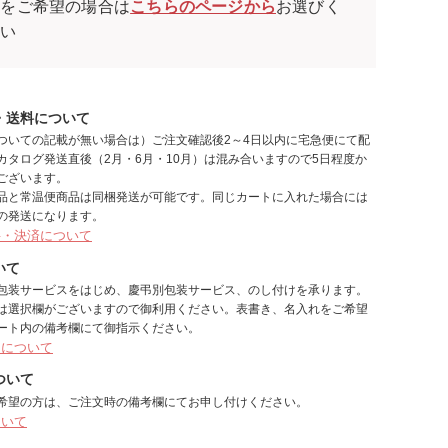
袋をご希望の場合は
こちらのページから
お選びく
さい
・送料について
ついての記載が無い場合は）ご注文確認後2～4日以内に宅急便にて配
カタログ発送直後（2月・6月・10月）は混み合いますので5日程度か
ございます。
品と常温便商品は同梱発送が可能です。同じカートに入れた場合には
の発送になります。
料・決済について
いて
包装サービスをはじめ、慶弔別包装サービス、のし付けを承ります。
は選択欄がございますので御利用ください。表書き、名入れをご希望
ート内の備考欄にて御指示ください。
しについて
ついて
希望の方は、ご注文時の備考欄にてお申し付けください。
ついて