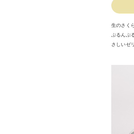
生のさく
ぷるんぷ
さしいゼ