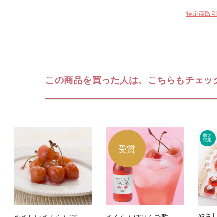
特定商取
この商品を買った人は、こちらもチェッ
やさしいさくらんぼ 幸せの味しそ漬 [45g]
さくらんぼりんご酢 [270ml]