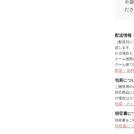
※
だ
配送情報
（配送日に
送します。
かる場合も
クール便商
クール便で
配送・送
包装につ
ご贈答用の
対応商品に
の場合はカ
包装・の
領収書に
領収書をご
領収書に