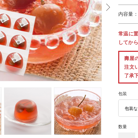
常温に
してか
壽屋
注文
了承
包装
数量