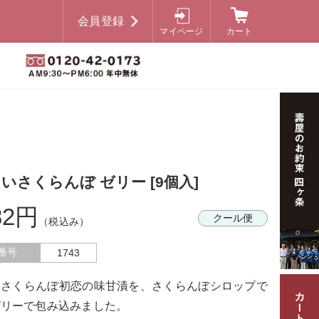
会員登録
マイページ
カート
いさくらんぼ ゼリー [9個入]
82円
クール便
（税込み）
番号
1743
いさくらんぼ初恋の味甘漬を、さくらんぼシロップで
ゼリーで包み込みました。