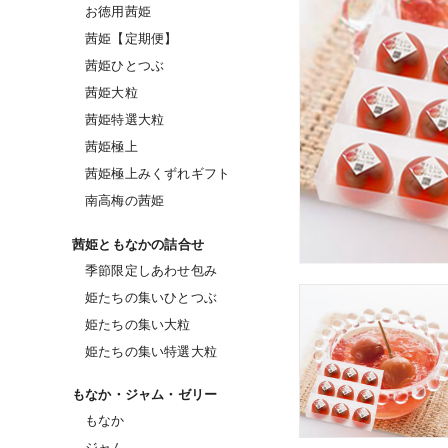
お徳用茜姫
茜姫【定期便】
茜姫ひとつぶ
茜姫大粒
茜姫特選大粒
茜姫極上
茜姫極上みくずれギフト
南高梅の茜姫
茜姫ともなかの詰合せ
季節限定しあわせ包み
姫たちの集いひとつぶ
姫たちの集い大粒
姫たちの集い特選大粒
もなか・ジャム・ゼリー
もなか
ジャム