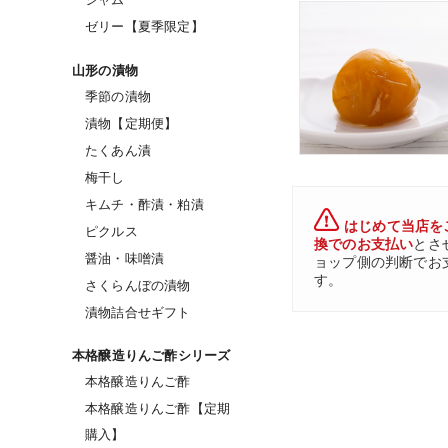
ゼリー【夏季限定】
山形の漬物
季節の漬物
漬物【定期便】
たくあん漬
梅干し
キムチ・酢漬・粕漬
はじめて当店を
ピクルス
換でのお支払い
とさ
醤油・味噌漬
ョップ側の判断でお
す。
さくらんぼの漬物
漬物詰合せギフト
本格醸造りんご酢シリーズ
本格醸造りんご酢
本格醸造りんご酢【定期
購入】