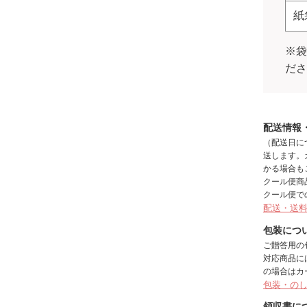
紙
※
だ
配送情報
（配送日に
送します。
かる場合も
クール便商
クール便で
配送・送
包装につ
ご贈答用の
対応商品に
の場合はカ
包装・の
領収書に