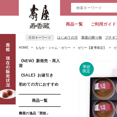
商品一覧
ご利用ガイド
はじめての方
壽屋の贈り物
プチギ
注目キーワード
HOME
もなか・ジャム・ゼリー
ゼリー【夏季限定】
ゼ
《NEW》新発売・再入
荷
《SALE》お値引き
初めての方におすすめ
商品一覧
壽屋の逸品「茜姫」