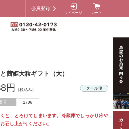
会員登録
マイページ
カート
ーと茜姫大粒ギフト（大）
88円
クール便
（税込み）
番号
1786
置くと、とろけてしまいます。冷蔵庫でしっかり冷や
らお召し上がりください。