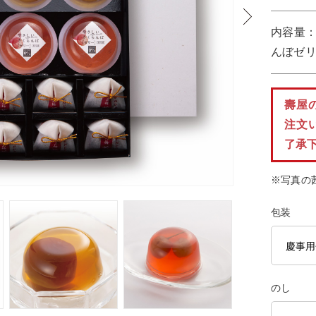
んぼゼリ
壽屋
注文
了承
※写真の
包装
のし