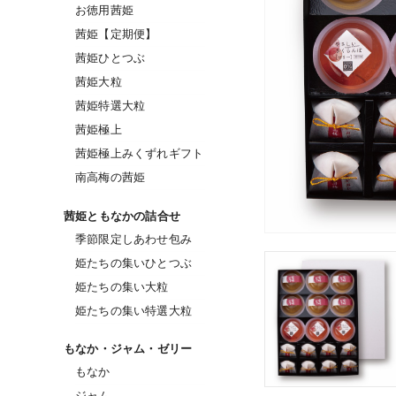
お徳用茜姫
茜姫【定期便】
茜姫ひとつぶ
茜姫大粒
茜姫特選大粒
茜姫極上
茜姫極上みくずれギフト
南高梅の茜姫
茜姫ともなかの詰合せ
季節限定しあわせ包み
姫たちの集いひとつぶ
姫たちの集い大粒
姫たちの集い特選大粒
もなか・ジャム・ゼリー
もなか
ジャム