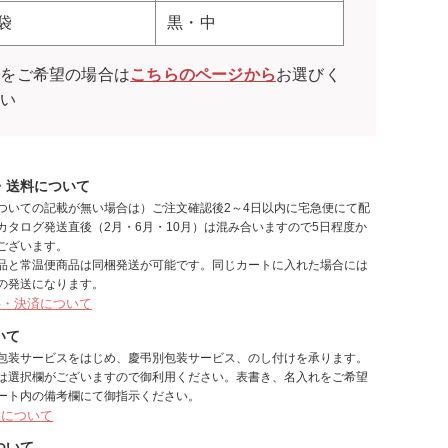
袋
黒・中
袋をご希望の場合は
こちらのページから
お選びく
さい
・送料について
ついての記載が無い場合は）ご注文確認後2～4日以内に宅急便にて配
カタログ発送直後（2月・6月・10月）は混み合いますので5日程度か
ございます。
品と常温便商品は同梱発送が可能です。同じカートに入れた場合には
の発送になります。
料・決済について
いて
包装サービスをはじめ、慶弔別包装サービス、のし付けを承ります。
は選択欄がございますので御利用ください。表書き、名入れをご希望
ート内の備考欄にて御指示ください。
しについて
ついて