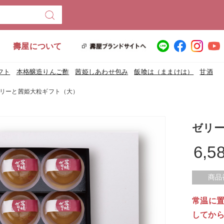
壽屋について
フト
本格醸造りんご酢
茜姫しあわせ包み
飯喰は（ままけは）
甘酒
リーと茜姫大粒ギフト（大）
ゼリ
6,5
商品
常温に
してか