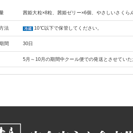
量
茜姫大粒×8粒、茜姫ゼリー×6個、やさしいさくら
方法
10℃以下で保管してください。
期間
30日
5月～10月の期間中クール便での発送とさせてい