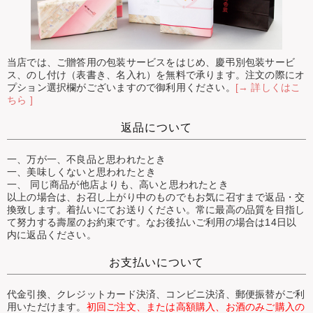
当店では、ご贈答用の包装サービスをはじめ、慶弔別包装サービ
ス、のし付け（表書き、名入れ）を無料で承ります。注文の際にオ
プション選択欄がございますので御利用ください。
[→ 詳しくはこ
ちら ]
返品について
一、万が一、不良品と思われたとき
一、美味しくないと思われたとき
一、 同じ商品が他店よりも、高いと思われたとき
以上の場合は、お召し上がり中のものでもお気に召すまで返品・交
換致します。着払いにてお送りください。常に最高の品質を目指し
て努力する壽屋のお約束です。なお後払いご利用の場合は14日以
内に返品ください。
お支払いについて
代金引換、クレジットカード決済、コンビニ決済、郵便振替がご利
用いただけます。
初回ご注文、または高額購入、お酒のみご購入の