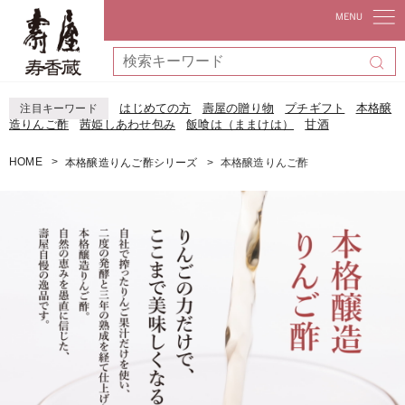
はじめての方
壽屋の贈り物
プチギフト
本格醸
注目キーワード
造りんご酢
茜姫しあわせ包み
飯喰は（ままけは）
甘酒
HOME
本格醸造りんご酢シリーズ
本格醸造りんご酢