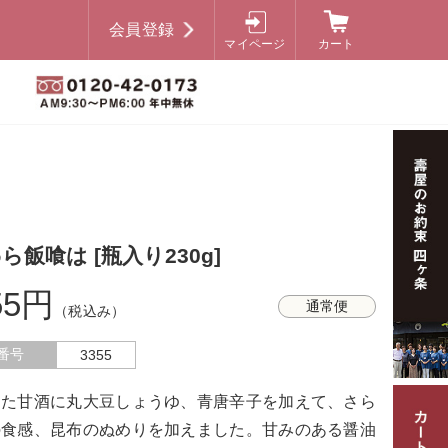
会員登録
マイページ
カート
ら飯喰は [瓶入り230g]
55円
通常便
（税込み）
番号
3355
った甘酒に丸大豆しょうゆ、青唐辛子を加えて、さら
の食感、昆布のぬめりを加えました。甘みのある醤油