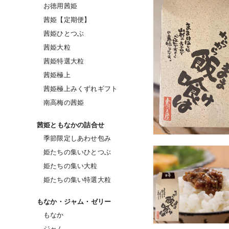
お徳用茜姫
茜姫【定期便】
茜姫ひとつぶ
茜姫大粒
茜姫特選大粒
茜姫極上
茜姫極上みくずれギフト
南高梅の茜姫
茜姫ともなかの詰合せ
季節限定しあわせ包み
姫たちの集いひとつぶ
姫たちの集い大粒
姫たちの集い特選大粒
もなか・ジャム・ゼリー
もなか
ジャム