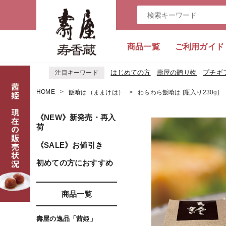
商品一覧
ご利用ガイド
はじめての方
壽屋の贈り物
プチギ
注目キーワード
HOME
飯喰は（ままけは）
わらわら飯喰は [瓶入り230g]
《NEW》新発売・再入
荷
《SALE》お値引き
初めての方におすすめ
商品一覧
壽屋の逸品「茜姫」