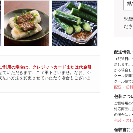
紙
※
だ
配送情報
（配送日に
送します。
ご利用の場合は、クレジットカードまたは代金引
かる場合も
せていただきます。ご了承下さいませ。なお、シ
クール便商
支払い方法を変更させていただく場合もございま
クール便で
配送・送
包装につ
ご贈答用の
対応商品に
の場合はカ
包装・の
領収書に