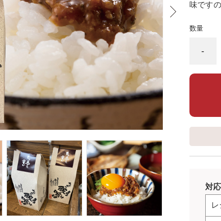
味です
数量
-
対応
レ