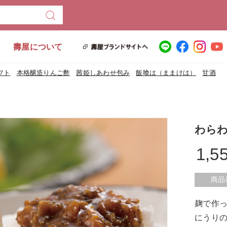
壽屋について
フト
本格醸造りんご酢
茜姫しあわせ包み
飯喰は（ままけは）
甘酒
わらわ
1,5
商品
麹で作
にうり