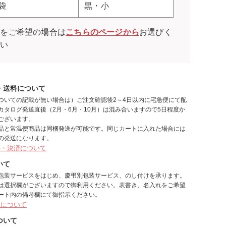
袋
黒・小
袋をご希望の場合は
こちらのページから
お選びく
さい
・送料について
ついての記載が無い場合は）ご注文確認後2～4日以内に宅急便にて配
カタログ発送直後（2月・6月・10月）は混み合いますので5日程度か
ございます。
品と常温便商品は同梱発送が可能です。同じカートに入れた場合には
の発送になります。
料・決済について
いて
包装サービスをはじめ、慶弔別包装サービス、のし付けを承ります。
は選択欄がございますので御利用ください。表書き、名入れをご希望
ート内の備考欄にて御指示ください。
しについて
ついて