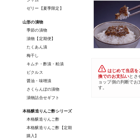
ゼリー【夏季限定】
山形の漬物
季節の漬物
漬物【定期便】
たくあん漬
梅干し
キムチ・酢漬・粕漬
はじめて当店を
ピクルス
換でのお支払い
とさ
醤油・味噌漬
ョップ側の判断でお
す。
さくらんぼの漬物
漬物詰合せギフト
本格醸造りんご酢シリーズ
本格醸造りんご酢
本格醸造りんご酢【定期
購入】