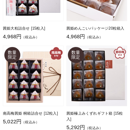
茜姫大粒詰合せ [15粒入]
茜姫めんこいパッケージ20粒箱入
4,968円
4,968円
（税込み）
（税込み）
南高梅茜姫 桐箱詰合せ [12粒入]
茜姫極上みくずれギフト箱 [15粒
入]
5,022円
（税込み）
5,292円
（税込み）