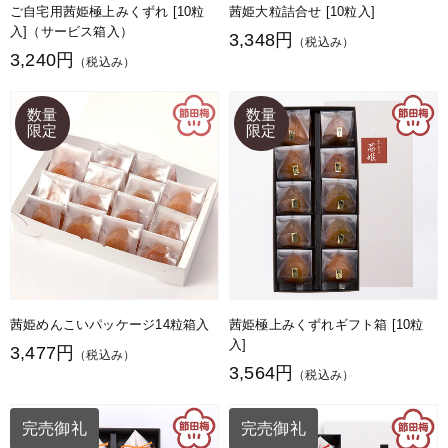
ご自宅用茜姫極上みくずれ [10粒
茜姫大粒詰合せ [10粒入]
入]（サービス箱入）
3,348円
（税込み）
3,240円
（税込み）
茜姫めんこいパッケージ14粒箱入
茜姫極上みくずれギフト箱 [10粒
入]
3,477円
（税込み）
3,564円
（税込み）
完売御礼
完売御礼