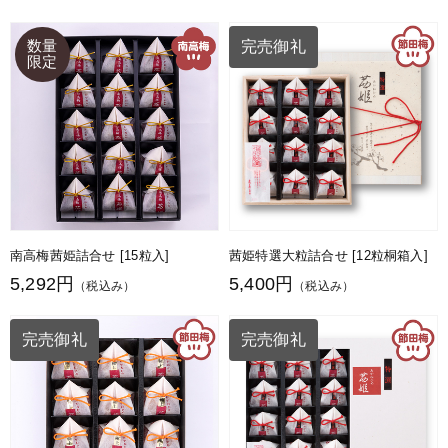
完売御礼
南高梅茜姫詰合せ [15粒入]
茜姫特選大粒詰合せ [12粒桐箱入]
5,292円
5,400円
（税込み）
（税込み）
完売御礼
完売御礼