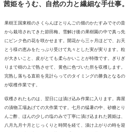
茜姫をうむ、自然の力と繊細な手仕事。
果樹王国東根のさくらんぼとりんごの畑のかたすみでその昔
から栽培されてきた節田梅。雪解け後の果樹園の中で真っ先
にピンク色の花を咲かせます。開花から三ヶ月ほどで、お天
とう様の恵みをたっぷり受けて丸々とした実が実ります。粒
が大きいこと、皮がとても柔らかいことが特徴です。ぎりぎ
りまで樹の上で熟させて、黄色に色づいた所を収穫します。
完熟し落ちる直前を見計らってのタイミングの勝負となるの
が収穫作業です。
収穫されたものは、翌日には漬け込み作業に入ります。壽屋
の漬物工場あげての大作業です。七月の猛暑の中、砂糖とり
んご酢、ほんの少しの塩のみで丁寧に漬け込まれた茜姫は、
八月九月十月とじっくりと時間を経て、漬け上がりの時を迎