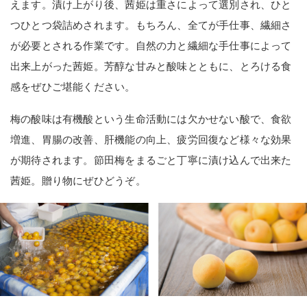
えます。漬け上がり後、茜姫は重さによって選別され、ひと
つひとつ袋詰めされます。もちろん、全てが手仕事、繊細さ
が必要とされる作業です。自然の力と繊細な手仕事によって
出来上がった茜姫。芳醇な甘みと酸味とともに、とろける食
感をぜひご堪能ください。
梅の酸味は有機酸という生命活動には欠かせない酸で、食欲
増進、胃腸の改善、肝機能の向上、疲労回復など様々な効果
が期待されます。節田梅をまるごと丁寧に漬け込んで出来た
茜姫。贈り物にぜひどうぞ。