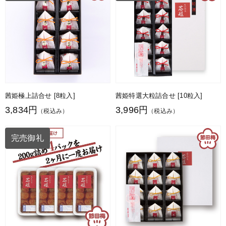
茜姫極上詰合せ [8粒入]
茜姫特選大粒詰合せ [10粒入]
3,834円
3,996円
（税込み）
（税込み）
完売御礼