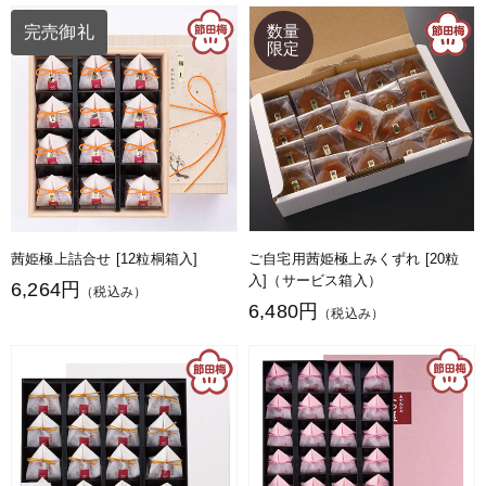
完売御礼
茜姫極上詰合せ [12粒桐箱入]
ご自宅用茜姫極上みくずれ [20粒
入]（サービス箱入）
6,264円
（税込み）
6,480円
（税込み）