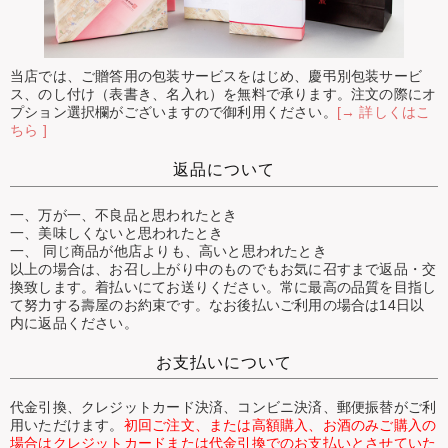
当店では、ご贈答用の包装サービスをはじめ、慶弔別包装サービ
ス、のし付け（表書き、名入れ）を無料で承ります。注文の際にオ
プション選択欄がございますので御利用ください。
[→ 詳しくはこ
ちら ]
返品について
一、万が一、不良品と思われたとき
一、美味しくないと思われたとき
一、 同じ商品が他店よりも、高いと思われたとき
以上の場合は、お召し上がり中のものでもお気に召すまで返品・交
換致します。着払いにてお送りください。常に最高の品質を目指し
て努力する壽屋のお約束です。なお後払いご利用の場合は14日以
内に返品ください。
お支払いについて
代金引換、クレジットカード決済、コンビニ決済、郵便振替がご利
用いただけます。
初回ご注文、または高額購入、お酒のみご購入の
場合はクレジットカードまたは代金引換でのお支払いとさせていた