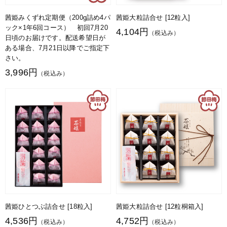
茜姫みくずれ定期便（200g詰め4パ
茜姫大粒詰合せ [12粒入]
ック×1年6回コース） 初回7月20
4,104円
（税込み）
日頃のお届けです。配送希望日が
ある場合、7月21日以降でご指定下
さい。
3,996円
（税込み）
茜姫ひとつぶ詰合せ [18粒入]
茜姫大粒詰合せ [12粒桐箱入]
4,536円
4,752円
（税込み）
（税込み）