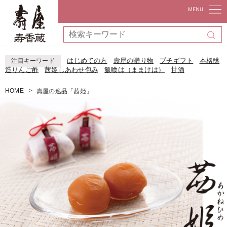
はじめての方
壽屋の贈り物
プチギフト
本格醸
注目キーワード
造りんご酢
茜姫しあわせ包み
飯喰は（ままけは）
甘酒
HOME
壽屋の逸品「茜姫」