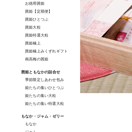
お徳用茜姫
茜姫【定期便】
茜姫ひとつぶ
茜姫大粒
茜姫特選大粒
茜姫極上
茜姫極上みくずれギフト
南高梅の茜姫
茜姫ともなかの詰合せ
季節限定しあわせ包み
姫たちの集いひとつぶ
姫たちの集い大粒
姫たちの集い特選大粒
もなか・ジャム・ゼリー
もなか
ジャム