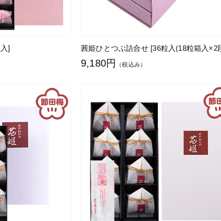
入]
茜姫ひとつぶ詰合せ [36粒入(18粒箱入×2段
9,180円
（税込み）