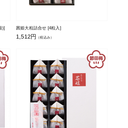
)]
茜姫大粒詰合せ [4粒入]
1,512円
（税込み）