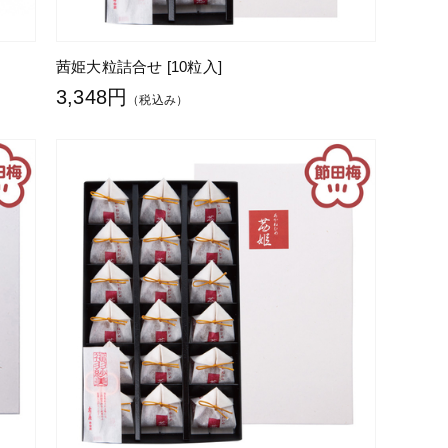
茜姫大粒詰合せ [10粒入]
3,348円
（税込み）