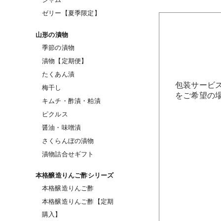
ゼリー【夏季限定】
山形の漬物
季節の漬物
漬物【定期便】
たくあん漬
包装サービ
梅干し
をご希望の
キムチ・酢漬・粕漬
ピクルス
醤油・味噌漬
さくらんぼの漬物
漬物詰合せギフト
本格醸造りんご酢シリーズ
本格醸造りんご酢
本格醸造りんご酢【定期
購入】