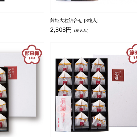
茜姫大粒詰合せ [8粒入]
2,808円
（税込み）