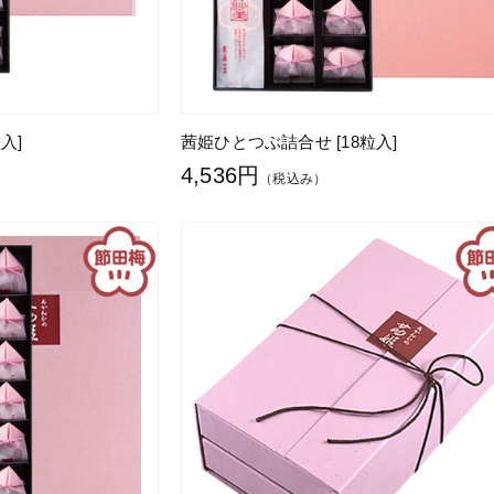
入]
茜姫ひとつぶ詰合せ [18粒入]
4,536円
（税込み）