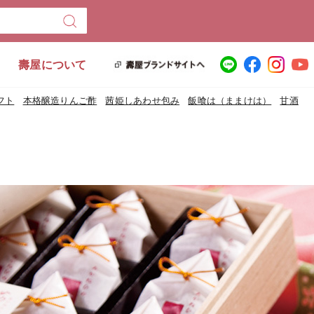
壽屋について
フト
本格醸造りんご酢
茜姫しあわせ包み
飯喰は（ままけは）
甘酒