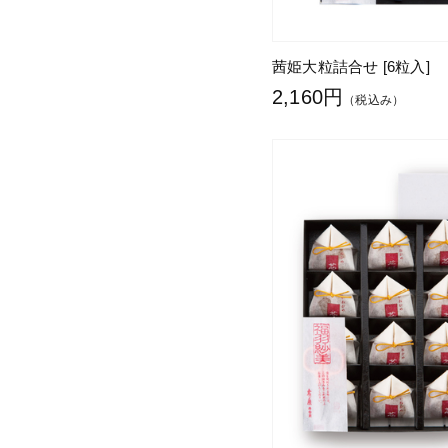
茜姫大粒詰合せ [6粒入]
2,160円
（税込み）