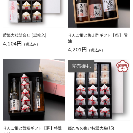
茜姫大粒詰合せ [12粒入]
りんご酢と梅え酢ギフト【祭】 醤
油
4,104円
（税込み）
4,201円
（税込み）
完売御礼
りんご酢と茜姫ギフト【夢】特選
姫たちの集い特選大粒(15)