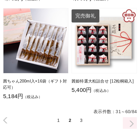
完売御礼
茜ちゃん200ml入×16袋（ギフト対
茜姫特選大粒詰合せ [12粒桐箱入]
応可）
5,400円
（税込み）
5,184円
（税込み）
表示件数：31～60/84
1
2
3