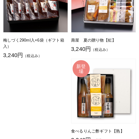
梅しづく290ml入×6袋（ギフト箱
壽屋 夏の贈り物【虹】
入）
3,240円
（税込み）
3,240円
（税込み）
食べるりんご酢ギフト【熟】