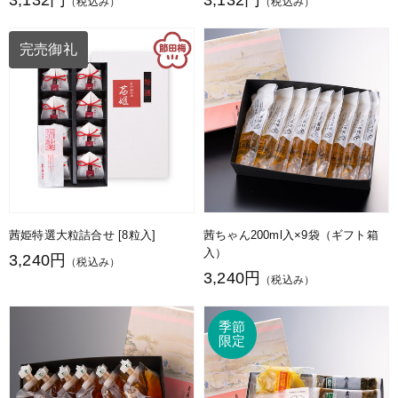
3,132円
3,132円
（税込み）
（税込み）
完売御礼
茜姫特選大粒詰合せ [8粒入]
茜ちゃん200ml入×9袋（ギフト箱
入）
3,240円
（税込み）
3,240円
（税込み）