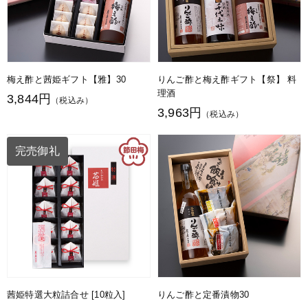
梅え酢と茜姫ギフト【雅】30
りんご酢と梅え酢ギフト【祭】 料
理酒
3,844円
（税込み）
3,963円
（税込み）
完売御礼
茜姫特選大粒詰合せ [10粒入]
りんご酢と定番漬物30