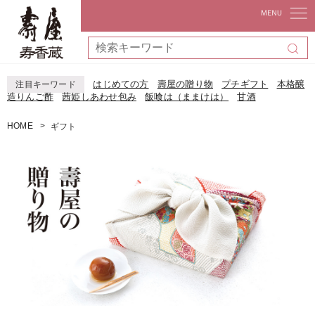
はじめての方
壽屋の贈り物
プチギフト
本格醸
注目キーワード
造りんご酢
茜姫しあわせ包み
飯喰は（ままけは）
甘酒
HOME
ギフト