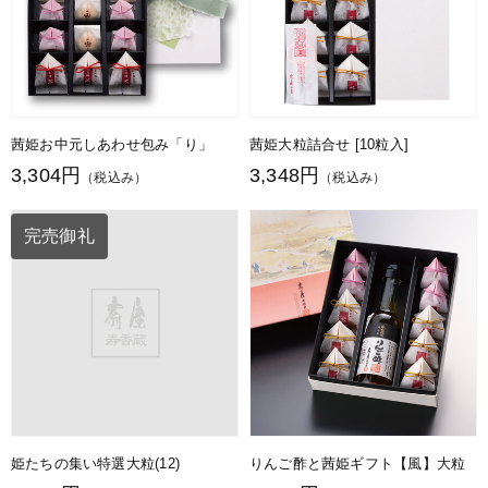
茜姫お中元しあわせ包み「り」
茜姫大粒詰合せ [10粒入]
3,304円
3,348円
（税込み）
（税込み）
完売御礼
姫たちの集い特選大粒(12)
りんご酢と茜姫ギフト【風】大粒